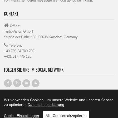
von Menschen deren Messlatte nie hoch genug sein kann.
KONTAKT
Office:
TurboVision GmbH
Straße der Einheit 30, 06638 Karsdorf, Germany
Telefon:
+49 700 24 700 700
+421 917 775 128
FOLGEN SIE UNS IM SOCIAL NETWORK
Wir verwenden Cookies, um unsere Website und unseren Service
zu optimieren.
Datenschutzerklärung
© 2000 - 2026
TurboVision
webvision architects
Cookie Einstellungen
Alle Cookies akzeptieren
Impressum
/
Datenschutz
/
Sitemap