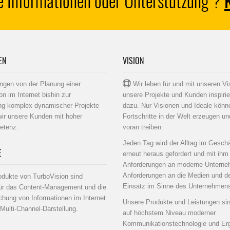
e Informationen oder Unterstützung ?
EN
VISION
gen von der Planung einer
Wir leben für und mit unseren Vi
on im Internet bishin zur
unsere Projekte und Kunden inspiri
ung komplex dynamischer Projekte
dazu. Nur Visionen und Ideale könne
wir unsere Kunden mit hoher
Fortschritte in der Welt erzeugen un
etenz.
voran treiben.
Jeden Tag wird der Alltag im Gesch
E
erneut heraus gefordert und mit ihm
Anforderungen an moderne Unterne
Anforderungen an die Medien und d
dukte von TurboVision sind
Einsatz im Sinne des Unternehmen
für das Content-Management und die
ichung von Informationen im Internet
Unsere Produkte und Leistungen sin
Multi-Channel-Darstellung.
auf höchstem Niveau moderner
Kommunikationstechnologie und Er