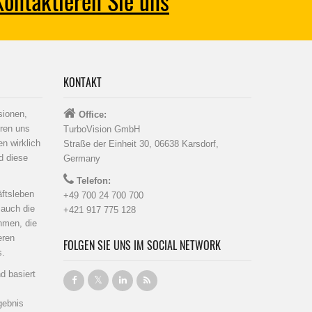
Kontaktieren Sie uns
KONTAKT
sionen,
Office:
eren uns
TurboVision GmbH
n wirklich
Straße der Einheit 30, 06638 Karsdorf,
d diese
Germany
Telefon:
äftsleben
+49 700 24 700 700
 auch die
+421 917 775 128
hmen, die
eren
FOLGEN SIE UNS IM SOCIAL NETWORK
s.
d basiert
gebnis