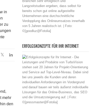
w in
en
er zu
idungen
hte
ERFOLGSKONZEPTE FÜR IHR INTERNET
end,
t mehr
rhin den