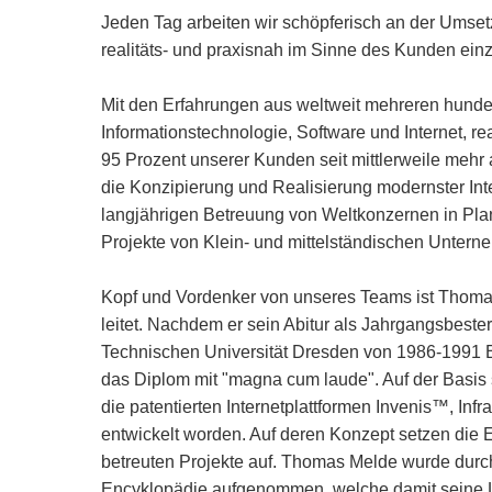
Jeden Tag arbeiten wir schöpferisch an der Umset
realitäts- und praxisnah im Sinne des Kunden einz
Mit den Erfahrungen aus weltweit mehreren hunde
Informationstechnologie, Software und Internet, r
95 Prozent unserer Kunden seit mittlerweile mehr 
die Konzipierung und Realisierung modernster Inte
langjährigen Betreuung von Weltkonzernen in Planu
Projekte von Klein- und mittelständischen Untern
Kopf und Vordenker von unseres Teams ist Thomas
leitet. Nachdem er sein Abitur als Jahrgangsbeste
Technischen Universität Dresden von 1986-1991 
das Diplom mit "magna cum laude". Auf der Basis s
die patentierten Internetplattformen Invenis™, I
entwickelt worden. Auf deren Konzept setzen die E
betreuten Projekte auf. Thomas Melde wurde durch
Encyklopädie aufgenommen, welche damit seine Lei