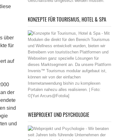
diese
KONZEPTE FÜR TOURISMUS, HOTEL & SPA
ss über
kte für
ert auf
2000
 an der
eendete
ien sind
WEBPROJEKT UND PSYCHOLOGIE
ogie
rten und