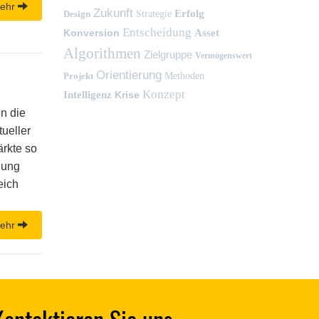
ehr
Zukunft
Erfolg
Design
Strategie
Entscheidung
Konversion
Asset
Algorithmen
Zielgruppe
Vermögenswert
Orientierung
Projekt
Methoden
Konzept
Intelligenz
Krise
n die
tueller
ärkte so
nung
eich
ehr