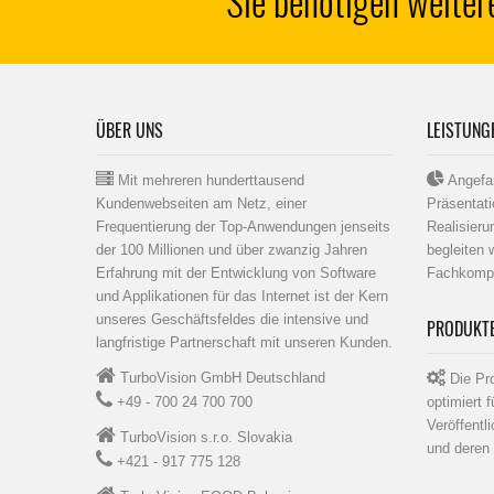
Sie benötigen weiter
ÜBER UNS
LEISTUNG
Mit mehreren hunderttausend
Angefan
Kundenwebseiten am Netz, einer
Präsentati
Frequentierung der Top-Anwendungen jenseits
Realisier
der 100 Millionen und über zwanzig Jahren
begleiten 
Erfahrung mit der Entwicklung von Software
Fachkomp
und Applikationen für das Internet ist der Kern
unseres Geschäftsfeldes die intensive und
PRODUKT
langfristige Partnerschaft mit unseren Kunden.
TurboVision GmbH Deutschland
Die Pro
+49 - 700 24 700 700
optimiert 
Veröffentl
TurboVision s.r.o. Slovakia
und deren 
+421 - 917 775 128