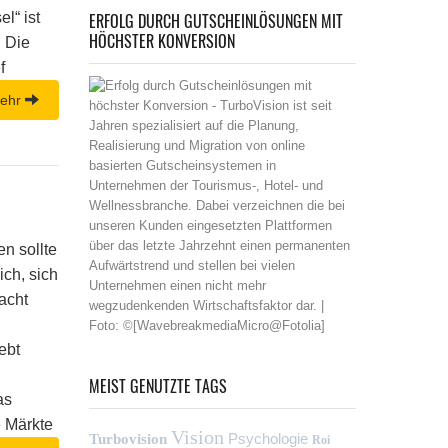
l“ ist
ERFOLG DURCH GUTSCHEINLÖSUNGEN MIT
HÖCHSTER KONVERSION
. Die
f
ehr
n sollte
ich, sich
acht
ebt
MEIST GENUTZTE TAGS
as
e Märkte
Vision
Psychologie
Turbovision
Roi