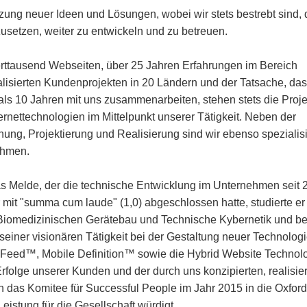
zung neuer Ideen und Lösungen, wobei wir stets bestrebt sind, 
usetzen, weiter zu entwickeln und zu betreuen.
rttausend Webseiten, über 25 Jahren Erfahrungen im Bereich
ealisierten Kundenprojekten in 20 Ländern und der Tatsache, da
als 10 Jahren mit uns zusammenarbeiten, stehen stets die Proje
rnettechnologien im Mittelpunkt unserer Tätigkeit. Neben der
ng, Projektierung und Realisierung sind wir ebenso spezialisi
ehmen.
 Melde, der die technische Entwicklung im Unternehmen seit 
r mit "summa cum laude" (1,0) abgeschlossen hatte, studierte er
Biomedizinischen Gerätebau und Technische Kybernetik und b
einer visionären Tätigkeit bei der Gestaltung neuer Technolog
nfraFeed™, Mobile Definition™ sowie die Hybrid Website Technol
rfolge unserer Kunden und der durch uns konzipierten, realisie
 das Komitee für Successful People im Jahr 2015 in die Oxford
stung für die Gesellschaft würdigt.